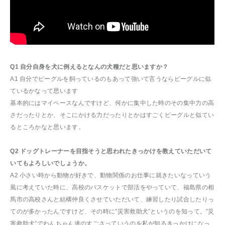
Q1 自分自身を犬に例えるとなんの犬種だと思いますか？
A1 自分でビーグルを飼っているのもあって強いて言うならビーグルに似
ているかなって思います
基本的にはマイペースなんですけど、何かに集中した時のその集中力の高
さだったりとか、そこにかける力だったりとかはすごくビーグルと似てい
るところかなと思います。
Q2 ドッグトレーナーを目指そうと思われたきっかけを教えていただいて
いてもよろしいでしょうか。
A2 小さい時から動物が好きで、動物関係のお仕事に就きたいなっていう
風に考えていた時に、高校のバスケットで部活をやっていて、福島県の相
馬市の高校さんと結構仲良くさせていただいて、練習したり試合したりっ
てのが多かったんですけど、その時に”災害救助犬”というのを知って。”災
害救助犬”でわんちゃん達のすごさっていうのを私が知るきっかけになっ