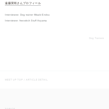
遠藤実咲さんプロフィール
Interviewee: Dog trainer Misaki Endou
Interviewer: freestitch Stuff Aoyama
Dog Trainers
MEET UP TOP
/
ARTICLE DETAIL
TOPICS