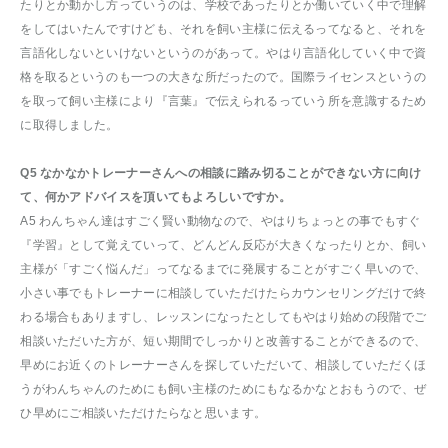
たりとか動かし方っていうのは、学校であったりとか働いていく中で理解
をしてはいたんですけども、それを飼い主様に伝えるってなると、それを
言語化しないといけないというのがあって。やはり言語化していく中で資
格を取るというのも一つの大きな所だったので。国際ライセンスというの
を取って飼い主様により『言葉』で伝えられるっていう所を意識するため
に取得しました。
Q5 なかなかトレーナーさんへの相談に踏み切ることができない方に向け
て、何かアドバイスを頂いてもよろしいですか。
A5 わんちゃん達はすごく賢い動物なので、やはりちょっとの事でもすぐ
『学習』として覚えていって、どんどん反応が大きくなったりとか、飼い
主様が「すごく悩んだ」ってなるまでに発展することがすごく早いので、
小さい事でもトレーナーに相談していただけたらカウンセリングだけで終
わる場合もありますし、レッスンになったとしてもやはり始めの段階でご
相談いただいた方が、短い期間でしっかりと改善することができるので、
早めにお近くのトレーナーさんを探していただいて、相談していただくほ
うがわんちゃんのためにも飼い主様のためにもなるかなとおもうので、ぜ
ひ早めにご相談いただけたらなと思います。