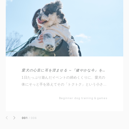
愛犬の心音に耳を澄ませる ～『健やかな今』を守る、お家バイタルチェック～
1日たっぷり遊んだイベントの締めくくりに、愛犬の
体にそっと手を添えてその「トクトク」という小さな
命の音に耳を澄ませてみませんか？
Beginner dog training & games
001
/
006
前へ
次へ