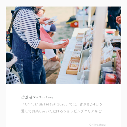
出店者(Chihuahua)
『Chihuahua Festival 2026』では、皆さまが1日を
通してお楽しみいただけるショッピングエリアをご用
意しております。 いただいたコメントと共に出店者
をご紹介いたしますので事前にチェックしてください
Chihuahua