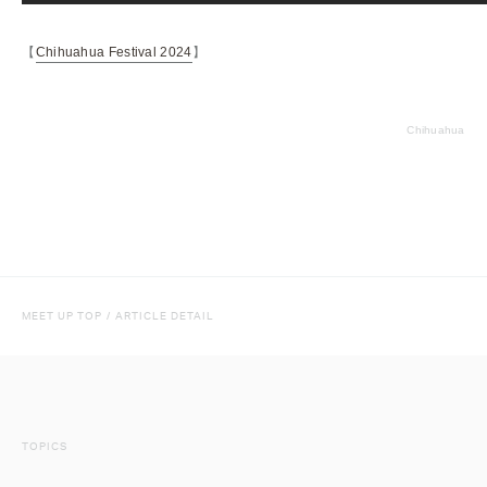
【
Chihuahua Festival 2024
】
Chihuahua
MEET UP TOP
/
ARTICLE DETAIL
TOPICS