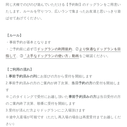
同じ犬種でのびのび遊んでいただける【予約制】のドッグランをご用意い
たします。ルールを守りつつ、広いランで集まったお友達と思いっきり遊
ばせてあげてください。
【ルール】
・事前予約が基本となります
・ご予約前に必ず①
ドッグランの利用規約
、②
より快適なドッグランを目
指して
、③
「上手なドッグランの使い方」動画
をご確認ください。
【ご利用の流れ】
1.
事前予約済みの列
にお並びの方から受付を開始します
2.事前予約済みの方のご案内が終了次第、
当日予約の方
の受付を開始しま
す
※このタイミングで受付にお越し頂いた
事前予約済みの方
は当日受付の方
のご案内終了次第、順番に受付を開始します
3.受付が済んだ方よりドッグランにご入場頂けます
※途中入退場が可能です（ただし再入場の場合は再度受付までお越しくだ
さい）