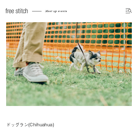
Meet up events
ドッグラン(Chihuahua)