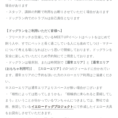
場合があります
・スタッフ、講師の判断で利用をお断りさせていただく場合があります
・ドッグラン内でのトラブルは自己責任となります
【ドッグランをご利用いただく皆様へ】
・フリーステッチが主催しているMEET UPイベントはペットをはじめて
飼う人や、すでにペットと長く過ごしている人にも改めてしつけ・マナー
について考える場になればという思いで開催しております。ドッグランを
安全に楽しんでいただくため予約制にてご用意しております。
・ドッグランは場所別、または時間別で【
通常エリア
】と【
通常エリア
(おもちゃ利用可)
】、【
スローエリア
】の3つのフィールドに分かれてい
ます。通常エリアのご予約を頂いた方のスローエリア利用はご遠慮くださ
い。
※スローエリアは通常エリアよりスペースが狭い場合がございます
・『相性によっては怒ってしまうかも』『積極的に来られると委縮してし
まう』ということが分かっているワンちゃんにつきましては、弊社で企
画、推奨している
イエロードッグプロジェクト
にて作成したイエロー犬具
をお貸出しさせていただきます。