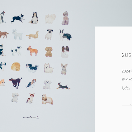
20
202
春イ
した