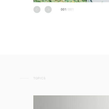
001
/
001
前へ
次へ
TOPICS