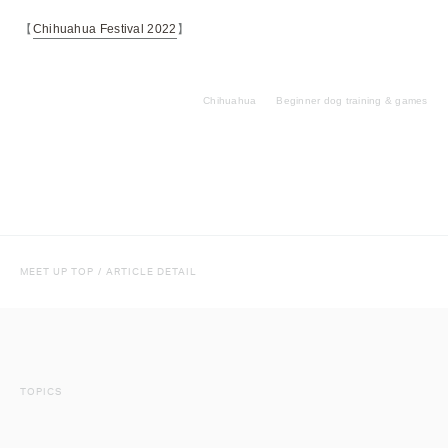
【
Chihuahua Festival 2022
】
Chihuahua
Beginner dog training & games
MEET UP TOP
/
ARTICLE DETAIL
TOPICS