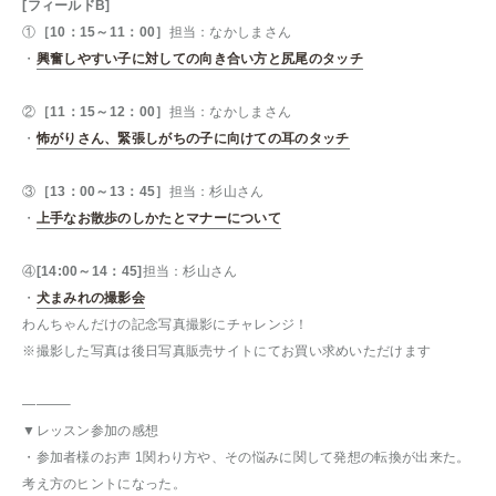
[フィールドB]
①
［10：15～11：00］
担当：なかしまさん
・
興奮しやすい子に対しての向き合い方と尻尾のタッチ
②
［11：15～12：00］
担当：なかしまさん
・
怖がりさん、緊張しがちの子に向けての耳のタッチ
③
［13：00～13：45］
担当：杉山さん
・
上手なお散歩のしかたとマナーについて
④
[14:00～14：45]
担当：杉山さん
・
犬まみれの撮影会
わんちゃんだけの記念写真撮影にチャレンジ！
※撮影した写真は後日写真販売サイトにてお買い求めいただけます
———–
▼レッスン参加の感想
・参加者様のお声 1関わり方や、その悩みに関して発想の転換が出来た。
考え方のヒントになった。