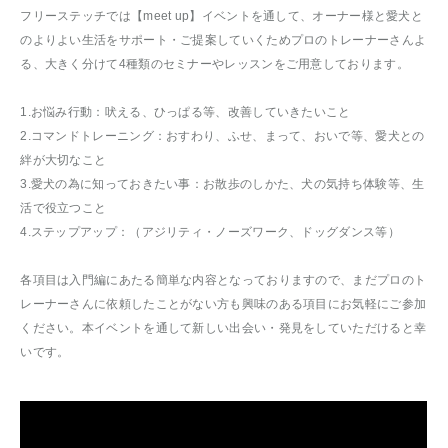
フリーステッチでは【meet up】イベントを通して、オーナー様と愛犬と
のよりよい生活をサポート・ご提案していくためプロのトレーナーさんよ
る、大きく分けて4種類のセミナーやレッスンをご用意しております。
1.お悩み行動：吠える、ひっぱる等、改善していきたいこと
2.コマンドトレーニング：おすわり、ふせ、まって、おいで等、愛犬との
絆が大切なこと
3.愛犬の為に知っておきたい事：お散歩のしかた、犬の気持ち体験等、生
活で役立つこと
4.ステップアップ：（アジリティ・ノーズワーク、ドッグダンス等）
各項目は入門編にあたる簡単な内容となっておりますので、まだプロのト
レーナーさんに依頼したことがない方も興味のある項目にお気軽にご参加
ください。本イベントを通して新しい出会い・発見をしていただけると幸
いです。