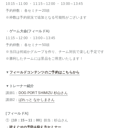
10:15～11:00 ・ 11:15～12:00 ・ 13:00～13:45
予約枠数： 各セミナー20頭
※枠数は予約状況で追加となる可能性がございます
・
ゲーム大会(フィールドA)
11:15～12:00 ・ 13:00～13:45
予約枠数： 各セミナー50頭
※当日は何組かグループを作り、チーム対抗で楽しむ予定です
※勝利したチームには景品をご用意いたします！
▼
フィールドコンテンツのご予約はこちらから
▼トレーナー紹介
講師1：
DOG PORT SHIMIZU 杉山さん
講師2：
ぱれっと なかしまさん
[フィールドA]
①
［10：15～11：00］
担当：杉山さん
・
吠えぐせの予防&抑え方セミナー