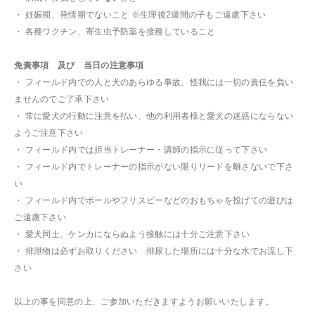
・ 妊娠期、発情期でないこと ※生理後2週間の子もご遠慮下さい
・ 各種ワクチン、寄生虫予防薬を接種していること
免責事項 及び 当日の注意事項
・ フィールド内での人と犬のあらゆる事故、怪我には一切の責任を負い
ませんのでご了承下さい
・ 常に愛犬の行動に注意を払い、他の利用者様と愛犬の迷惑にならない
ようご注意下さい
・ フィールド内では担当トレーナー・講師の指示に従って下さい
・ フィールド内でトレーナーの指示がない限りリードを離さないで下さ
い
・ フィールド内でボールやフリスビーなどのおもちゃを投げての遊びは
ご遠慮下さい
・ 愛犬同士、ケンカにならぬよう接触には十分ご注意下さい
・ 排泄物は必ずお取りください 排尿した場所には十分な水でお流し下
さい
以上の事を同意の上、ご参加いただきますようお願いいたします。