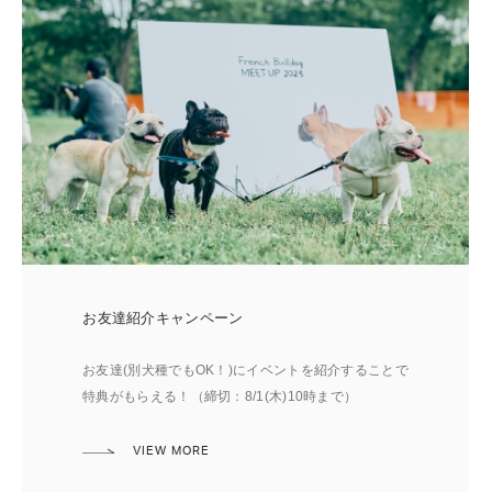
2025年春の企画犬種について
お友達紹介キャンペーン
アルバイト募集
出店者募集
出店者紹介
講師紹介
2024年9月末までのアンバサダー数で2025年春イベ
お友達(別犬種でもOK！)にイベントを紹介することで
イベント当日に一緒に運営してくださる方を募集して
ご出店いただける店舗様を募集しています。
ご出店いただく店舗を紹介いたします。
Bande 冨塚さん
ントの企画犬種を決めることとなりました。
特典がもらえる！（締切：8/1(木)10時まで）
います。
VIEW MORE
VIEW MORE
VIEW MORE
VIEW MORE
VIEW MORE
VIEW MORE