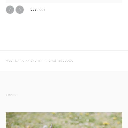
002
/
006
前へ
次へ
MEET UP TOP
/
EVENT
-
FRENCH BULLDOG
TOPICS