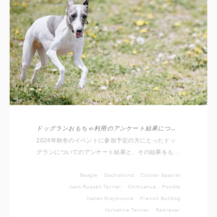
ドッグランおもちゃ利用のアンケート結果について
2024年秋冬のイベントに参加予定の方にとったドッ
グランについてのアンケート結果と、その結果をもと
にドッグラン運用についてお知らせをいたします。
Beagle
Dachshund
Cocker Spaniel
Jack Russell Terrier
Chihuahua
Poodle
Italian Greyhound
French Bulldog
Yorkshire Terrier
Retriever