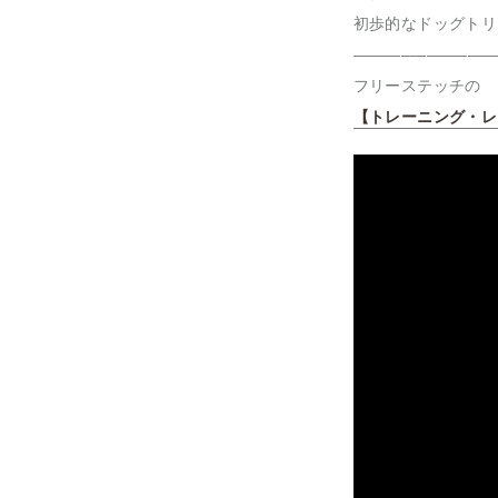
初歩的なドッグトリ
———–———–——
フリーステッチの
【トレーニング・レ