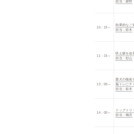
担当：嬉野
効果的なご
10：15～
担当：鈴木
吠え癖を改
11：15～
担当：杉山
愛犬の嗅覚
13：00～
脳トレにチ
担当：鈴木
ドッグトリ
14：00～
担当：梅宮