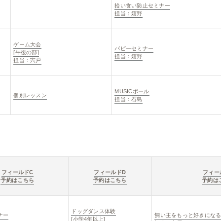
拾い食い防止セミナー
担当：嬉野
ゲーム大会
パピーセミナー
[午後の部]
担当：嬉野
担当：宍戸
MUSICボール
個別レッスン
担当：石島
フィールドC
フィールドD
フィー
予約はこちら
予約はこちら
予約は
ドッグダンス体験
ナー
飼い主をもっと好きにな
[小学4年以上]