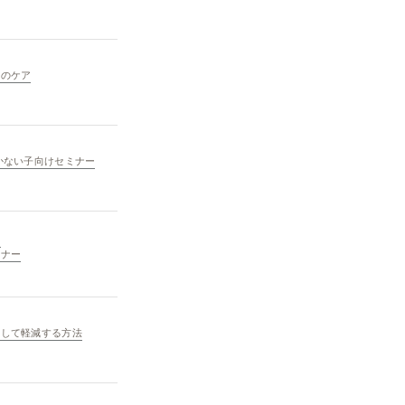
々のケア
かない子向けセミナー
と
ミナー
解して軽減する方法