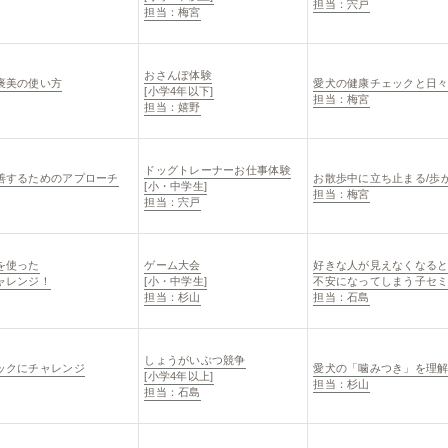
担当：宍戸
担当：梅宮
おさんぽ体験
褒美の使い方
愛犬の健康チェックと日
[小学4年以下]
担当：梅宮
担当：嬉野
ドッグトレーナーお仕事体験
善するためのアプローチ
お散歩中に立ち止まる/歩
[小・中学生]
担当：梅宮
担当：宍戸
を使った
ゲーム大会
好きな人が見えなくなる
ャレンジ！
[小・中学生]
不安になってしまう子セ
担当：杉山
担当：石島
しょうがいぶつ競争
ックにチャレンジ
愛犬の「噛みつき」を理
[小学4年以上]
担当：杉山
担当：石島