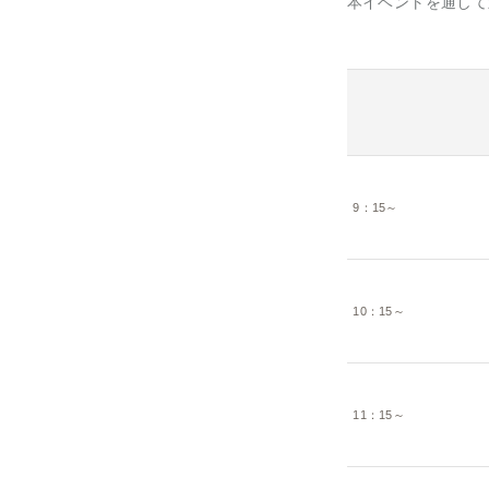
本イベントを通して
9：15～
10：15～
11：15～