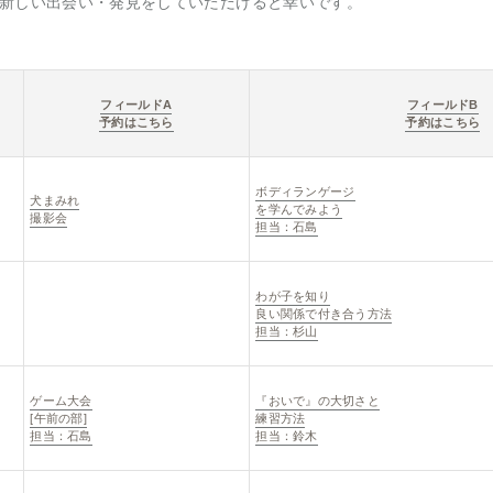
新しい出会い・発見をしていただけると幸いです。
フィールドA
フィールドB
予約はこちら
予約はこちら
ボディランゲージ
犬まみれ
を学んでみよう
撮影会
担当：石島
わが子を知り
良い関係で付き合う方法
担当：杉山
ゲーム大会
『おいで』の大切さと
[午前の部]
練習方法
担当：石島
担当：鈴木