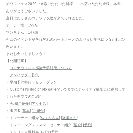
チワワフェス2020ご来場いただいた皆様、ご出店いただた皆様、本当に
ありがとうございました。
当日はたくさんのチワワ友達が来てくれました。
オーナー様：159名
ワンちゃん：147頭
今回のイベントがそれぞれのパートナーとのより良い生活につながればと
思います。
またお会いしましょう！
【公開記事】
・
コロナウイルス感染予防対策について
・
アンバサダー募集
・
早期予約特典・セットプラン
・
Customer’s dog photo gallery
：今までにチャリティ撮影会に参加して
くれたチワワのご紹介
・会場[
ご紹介
] [
アクセス
]
・出店者 [
募集
] [
ご紹介
]
・トレーナーご紹介 [
佐々木さん
] [
冨塚さん
]
・トレーニングレッスン・セミナー紹介 [
紹介
] [
予約
]
・チャリティ撮影会 [
紹介
] [
予約
]