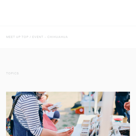
MEET UP TOP
/
EVENT
-
CHIHUAHUA
TOPICS