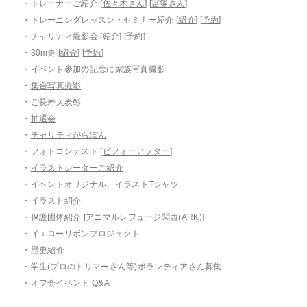
・トレーナーご紹介 [
佐々木さん
] [
冨塚さん
]
・トレーニングレッスン・セミナー紹介 [
紹介
] [
予約
]
・チャリティ撮影会 [
紹介
] [
予約
]
・30m走 [
紹介
] [
予約
]
・イベント参加の記念に家族写真撮影
・
集合写真撮影
・
ご長寿犬表彰
・
抽選会
・
チャリティがらぽん
・フォトコンテスト [
ビフォーアフター
]
・
イラストレーターご紹介
・
イベントオリジナル、イラストTシャツ
・イラスト紹介
・保護団体紹介 [
アニマルレフュージ関西(ARK)
]
・イエローリボンプロジェクト
・
歴史紹介
・学生(プロのトリマーさん等)ボランティアさん募集
・オフ会イベント Q&A