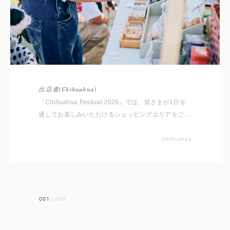
出店者(Chihuahua)
『Chihuahua Festival 2026』では、皆さまが1日を
通してお楽しみいただけるショッピングエリアをご用
意しております。 いただいたコメントと共に出店者
をご紹介いたしますので事前にチェックしてください
Chihuahua
ね。 ※随時更新していきます
001
/
006
前へ
次へ