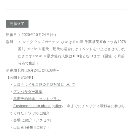
開催終了
開催日
：2020年10月24日(土)
場所
： レイクウッズガーデン -ひめはるの里-千葉県茂原市上永吉1076
番1）<br /> ※雨天・荒天の場合にはイベントを中止とさせていた
だきます<br /> ※最少催行人数は100名となります（開催1ヶ月前
時点で集計）
※参加予約は6月24日(水)18時～
【公開予定記事】
・
コロナウイルス感染予防対策について
・
アンバサダー募集
・
早期予約特典・セットプラン
・
Customer’s dog photo gallery
：今までにチャリティ撮影会に参加し
てくれたチワワのご紹介
・会場[
ご紹介
] [
アクセス
]
・出店者 [
募集
] [
ご紹介
]