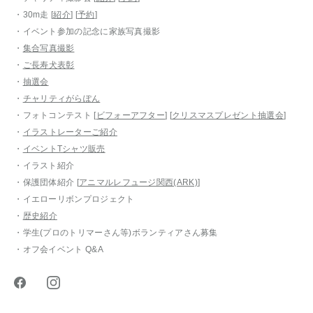
・30m走 [
紹介
] [
予約
]
・イベント参加の記念に家族写真撮影
・
集合写真撮影
・
ご長寿犬表彰
・
抽選会
・
チャリティがらぽん
・フォトコンテスト [
ビフォーアフター
] [
クリスマスプレゼント抽選会
]
・
イラストレーターご紹介
・
イベントTシャツ販売
・イラスト紹介
・保護団体紹介 [
アニマルレフュージ関西(ARK)
]
・イエローリボンプロジェクト
・
歴史紹介
・学生(プロのトリマーさん等)ボランティアさん募集
・オフ会イベント Q&A