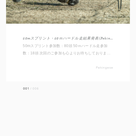
50mスプリント・50ｍハードル走結果発表(Pekingese)
50mスプリント参加数：80頭 50ｍハードル走参加
数：18頭 次回のご参加も心よりお待ちしておりま
す。 【Pekingese MEET UP】
Pekingese
001
/
006
前へ
次へ