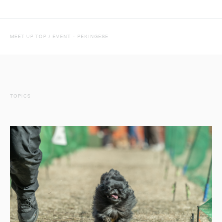
MEET UP TOP
/
EVENT
-
PEKINGESE
TOPICS