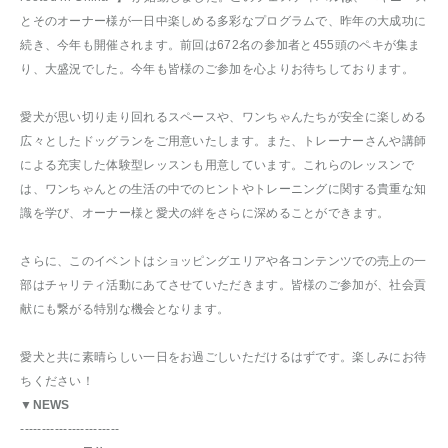
とそのオーナー様が一日中楽しめる多彩なプログラムで、昨年の大成功に
続き、今年も開催されます。前回は672名の参加者と455頭のペキが集ま
り、大盛況でした。今年も皆様のご参加を心よりお待ちしております。
愛犬が思い切り走り回れるスペースや、ワンちゃんたちが安全に楽しめる
広々としたドッグランをご用意いたします。また、トレーナーさんや講師
による充実した体験型レッスンも用意しています。これらのレッスンで
は、ワンちゃんとの生活の中でのヒントやトレーニングに関する貴重な知
識を学び、オーナー様と愛犬の絆をさらに深めることができます。
さらに、このイベントはショッピングエリアや各コンテンツでの売上の一
部はチャリティ活動にあてさせていただきます。皆様のご参加が、社会貢
献にも繋がる特別な機会となります。
愛犬と共に素晴らしい一日をお過ごしいただけるはずです。楽しみにお待
ちください！
▼NEWS
-----------------------