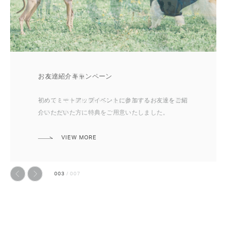
アンバサダー募集
お友達紹介キャンペーン
アルバイト募集
出店者紹介
出店者募集
イベント会場近隣の医療機関
ドッグランが時間ごとの入れ替え制の理由
次回のイベントを一緒に盛り上げてくれるアンバサダ
初めてミートアップイベントに参加するお友達をご紹
イベントで一緒に働いていただけるアルバイトを募集
イベントにご出店いただく店舗を紹介します。ぜひ事
ご出店いただける店舗様を募集しています。
イベント会場近くの医療機関をピックアップしまし
ドッグランは皆さまに安全かつ快適にお過ごしいただ
ーを募集しています。
介いただいた方に特典をご用意いたしました。
しています。
前にチェックしてください。
た。
けるように様々なルールがあります。
VIEW MORE
VIEW MORE
VIEW MORE
VIEW MORE
VIEW MORE
VIEW MORE
VIEW MORE
003
/
007
前へ
次へ