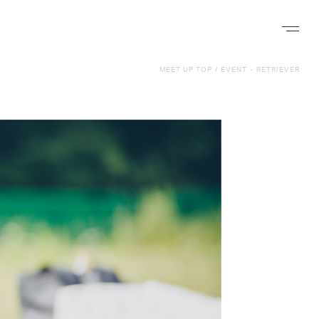
ナビゲー
MEET UP TOP
/
EVENT
-
RETRIEVER